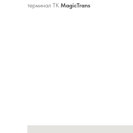
терминал ТК
MagicTrans