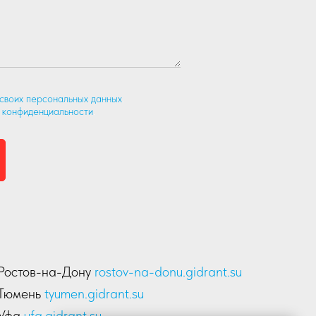
 своих персональных данных
.
 конфиденциальности
.
Ростов-на-Дону
rostov-na-donu.gidrant.su
Тюмень
tyumen.gidrant.su
Уфа
ufa.gidrant.su