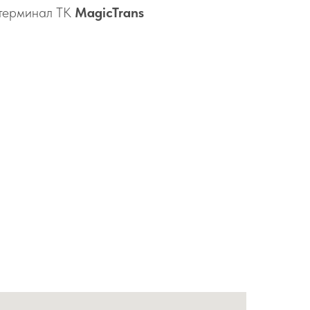
терминал ТК
MagicTrans