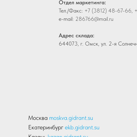
Отдел маркетинга:
Тел./Факс:
+7 (3812) 48-67-66
,
+
e-mail:
286766@mail.ru
Адрес склада:
644073, г. Омск, ул. 2-я Солнеч
Москва
moskva.gidrant.su
Екатеринбург
ekb.gidrant.su
Казань
kazan.gidrant.su